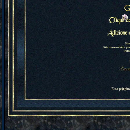
Sit
Site desenvolvido 
rom
Esta p�gina