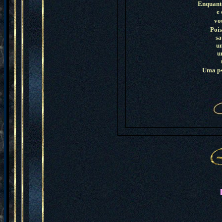
Enquanto
e 
vou
Poi
sa
u
um
Uma p