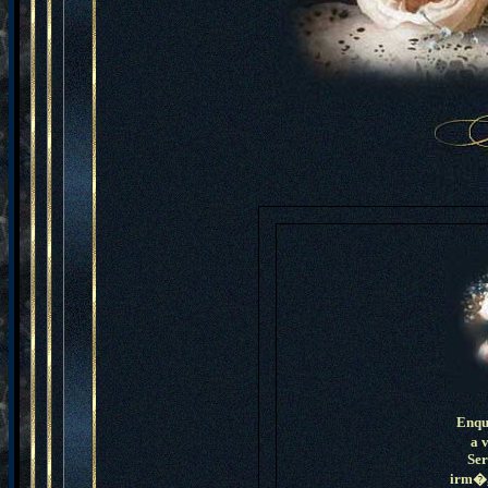
Enqua
a v
Ser
irm�,